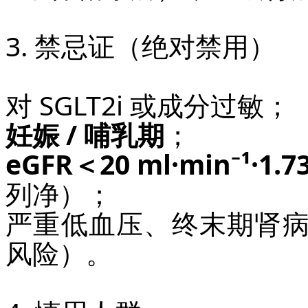
3. 禁忌证（绝对禁用）
对 SGLT2i 或成分过敏；
妊娠 / 哺乳期
；
eGFR＜20 ml·min⁻¹·1.7
列净）；
严重低血压、终末期肾病 /
风险）。