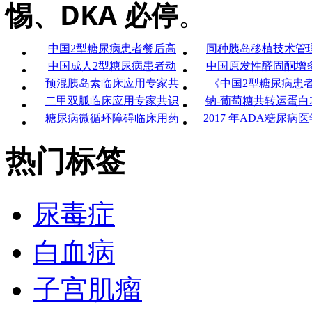
惕、DKA 必停
。
中国2型糖尿病患者餐后高
同种胰岛移植技术管
中国成人2型糖尿病患者动
中国原发性醛固酮增
预混胰岛素临床应用专家共
《中国2型糖尿病患
二甲双胍临床应用专家共识
钠-葡萄糖共转运蛋白2
糖尿病微循环障碍临床用药
2017 年ADA糖尿病
热门标签
尿毒症
白血病
子宫肌瘤