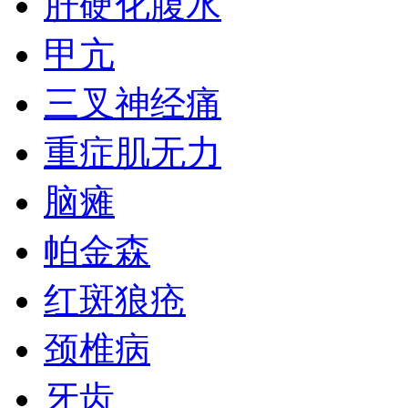
肝硬化腹水
甲亢
三叉神经痛
重症肌无力
脑瘫
帕金森
红斑狼疮
颈椎病
牙齿