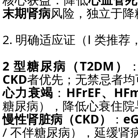
末期肾病
风险，独立于降
2. 明确适应证（Ⅰ 类推荐
2 型糖尿病（T2DM）
CKD
者优先；无禁忌者均可
心力衰竭
：
HFrEF、HF
糖尿病），降低心衰住院
慢性肾脏病（CKD）
：
eG
/ 不伴糖尿病），延缓肾