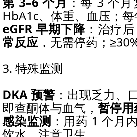
第 3–6 个月
：每 3 个
HbA1c、体重、血压；每
eGFR 早期下降
：治疗后 2
常反应
，无需停药；≥30
3. 特殊监测
DKA 预警
：出现乏力、
即查酮体与血气，
暂停用
感染监测
：用药 1 个
饮水、注意卫生。