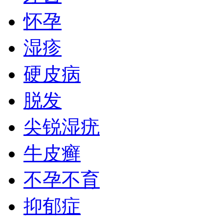
怀孕
湿疹
硬皮病
脱发
尖锐湿疣
牛皮癣
不孕不育
抑郁症