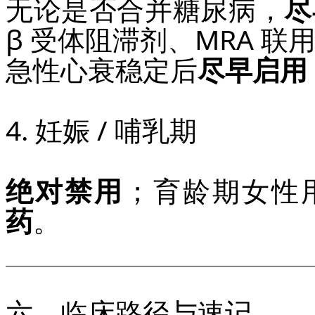
无论是否合并糖尿病，
尽
β 受体阻滞剂、MRA 联
急性心衰稳定后
尽早启用
4. 妊娠 / 哺乳期
绝对禁用
；育龄期女性
药
。
六、临床路径与速记