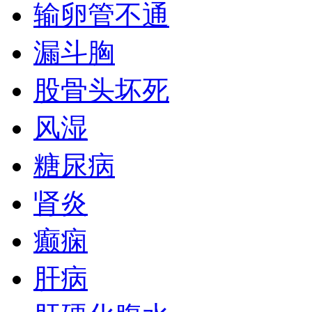
输卵管不通
漏斗胸
股骨头坏死
风湿
糖尿病
肾炎
癫痫
肝病