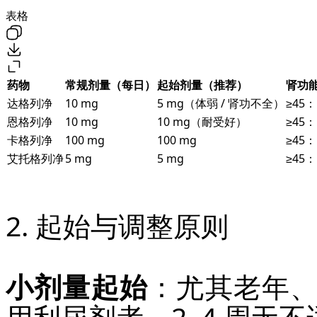
表格
药物
常规剂量（每日）
起始剂量（推荐）
肾功能
达格列净
10 mg
5 mg（体弱 / 肾功不全）
≥45
恩格列净
10 mg
10 mg（耐受好）
≥45
卡格列净
100 mg
100 mg
≥45
艾托格列净
5 mg
5 mg
≥45
2. 起始与调整原则
小剂量起始
：尤其老年
用利尿剂者，2–4 周无