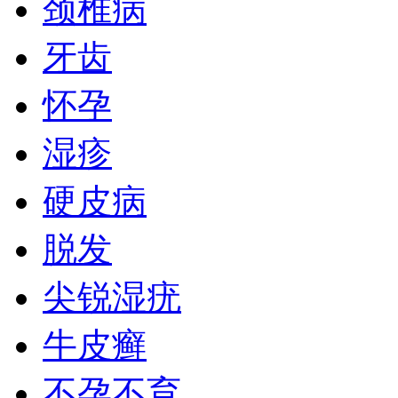
颈椎病
牙齿
怀孕
湿疹
硬皮病
脱发
尖锐湿疣
牛皮癣
不孕不育