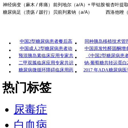
神经病变（麻木 / 疼痛）
前列地尔（a/A）+ 甲钴胺
银杏叶提取
糖尿病足（溃疡 / 跛行）
贝前列素钠（a/A）
西洛他唑（
中国2型糖尿病患者餐后高
同种胰岛移植技术管
中国成人2型糖尿病患者动
中国原发性醛固酮增
预混胰岛素临床应用专家共
《中国2型糖尿病患
二甲双胍临床应用专家共识
钠-葡萄糖共转运蛋白2
糖尿病微循环障碍临床用药
2017 年ADA糖尿病
热门标签
尿毒症
白血病