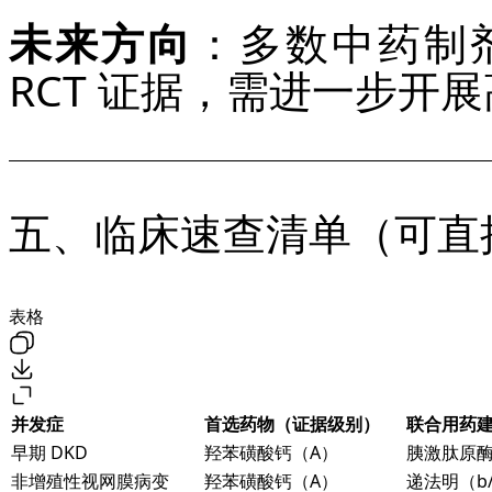
未来方向
：多数中药制
RCT 证据，需进一步开
五、临床速查清单（可直
表格
并发症
首选药物（证据级别）
联合用药
早期 DKD
羟苯磺酸钙（A）
胰激肽原酶
非增殖性视网膜病变
羟苯磺酸钙（A）
递法明（b