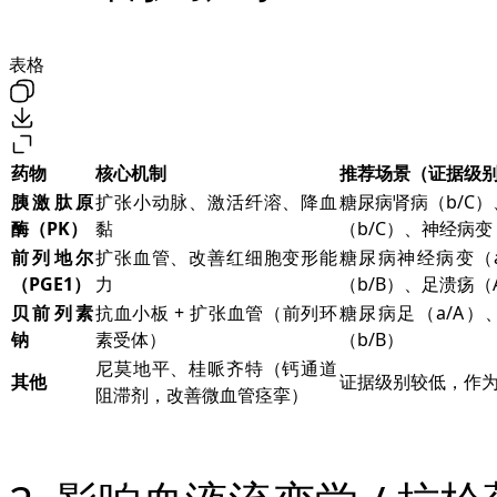
表格
药物
核心机制
推荐场景（证据级
胰激肽原
扩张小动脉、激活纤溶、降血
糖尿病肾病（b/C
酶（PK）
黏
（b/C）、神经病变
前列地尔
扩张血管、改善红细胞变形能
糖尿病神经病变（a
（PGE1）
力
（b/B）、足溃疡（
贝前列素
抗血小板 + 扩张血管（前列环
糖尿病足（a/A）
钠
素受体）
（b/B）
尼莫地平、桂哌齐特（钙通道
其他
证据级别较低，作
阻滞剂，改善微血管痉挛）