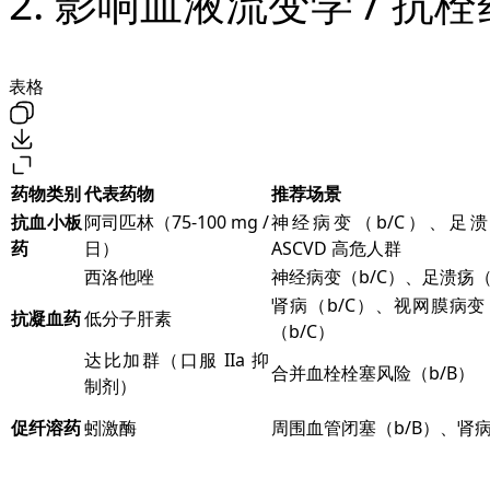
2. 影响血液流变学 / 抗
表格
药物类别
代表药物
推荐场景
抗血小板
阿司匹林（75-100 mg /
神经病变（b/C）、足溃
药
日）
ASCVD 高危人群
西洛他唑
神经病变（b/C）、足溃疡（
肾病（b/C）、视网膜病变
抗凝血药
低分子肝素
（b/C）
达比加群（口服 IIa 抑
合并血栓栓塞风险（b/B）
制剂）
促纤溶药
蚓激酶
周围血管闭塞（b/B）、肾病