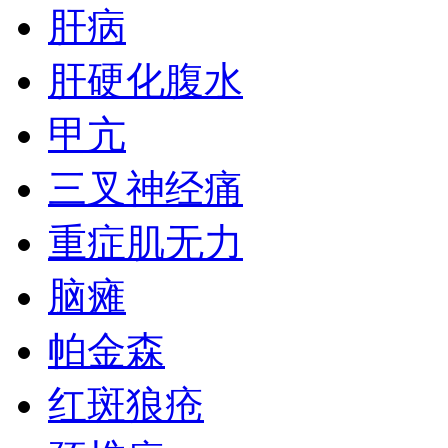
肝病
肝硬化腹水
甲亢
三叉神经痛
重症肌无力
脑瘫
帕金森
红斑狼疮