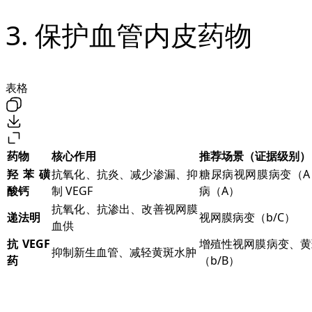
3. 保护血管内皮药物
表格
药物
核心作用
推荐场景（证据级别）
羟苯磺
抗氧化、抗炎、减少渗漏、抑
糖尿病视网膜病变（A
酸钙
制 VEGF
病（A）
抗氧化、抗渗出、改善视网膜
递法明
视网膜病变（b/C）
血供
抗 VEGF
增殖性视网膜病变、黄
抑制新生血管、减轻黄斑水肿
药
（b/B）