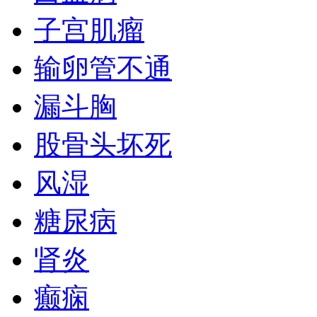
子宫肌瘤
输卵管不通
漏斗胸
股骨头坏死
风湿
糖尿病
肾炎
癫痫