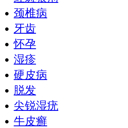
颈椎病
牙齿
怀孕
湿疹
硬皮病
脱发
尖锐湿疣
牛皮癣