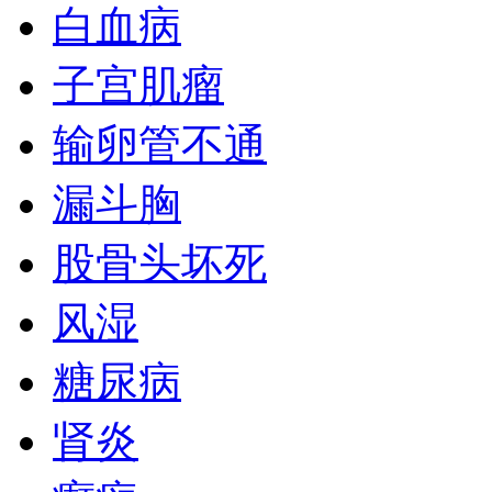
白血病
子宫肌瘤
输卵管不通
漏斗胸
股骨头坏死
风湿
糖尿病
肾炎