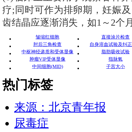
疗;同时可作为排卵期，妊娠
齿结晶应逐渐消失，如1～2个
皱缩红细胞
直接涂片检查
肘后三角检查
自身溶血试验及纠正
中枢神经递质和受体显像
脂肪吸收试验
肿瘤VIP受体显像
指脉氧
中间细胞(MID)
子宫大小
热门标签
来源：北京青年报
尿毒症