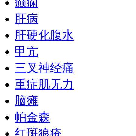
癫痫
肝病
肝硬化腹水
甲亢
三叉神经痛
重症肌无力
脑瘫
帕金森
红斑狼疮