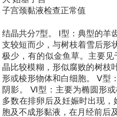
子宫颈黏液检查正常值
结晶共分7型。 Ⅰ型：典型的羊
支较短而少，与树枝着雪后形状
极少，有的似金鱼草。主要见
晶比较模糊，形似腐败的树枝
形或棱形物体和白细胞。 Ⅴ型
阴影。 Ⅵ型：主要为椭圆形
多数在排卵后及妊娠时出现，
胞及不成形黏液，在月经前后