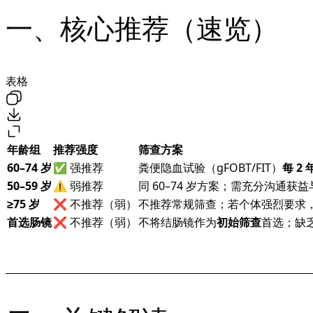
一、核心推荐（速览）
表格
年龄组
推荐强度
筛查方案
60–74 岁
✅ 强推荐
粪便隐血试验（gFOBT/FIT）
每 2 
50–59 岁
⚠️ 弱推荐
同 60–74 岁方案；需充分沟通获
≥75 岁
❌ 不推荐（弱）
不推荐常规筛查；若个体强烈要求
首选肠镜
❌ 不推荐（弱）
不将结肠镜作为
初始筛查
首选；缺乏