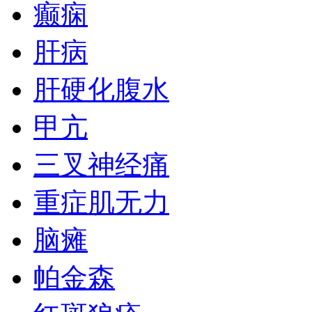
癫痫
肝病
肝硬化腹水
甲亢
三叉神经痛
重症肌无力
脑瘫
帕金森