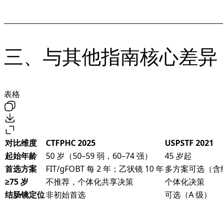
三、与其他指南核心差异
表格
对比维度
CTFPHC 2025
USPSTF 2021
起始年龄
50 岁（50–59 弱，60–74 强）
45 岁起
首选方案
FIT/gFOBT 每 2 年；乙状镜 10 年
多方案可选（含
≥75 岁
不推荐，个体化共享决策
个体化决策
结肠镜定位
非初始首选
可选（A 级）