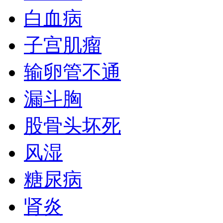
白血病
子宫肌瘤
输卵管不通
漏斗胸
股骨头坏死
风湿
糖尿病
肾炎