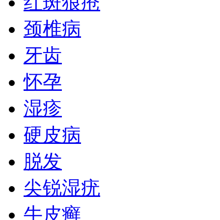
红斑狼疮
颈椎病
牙齿
怀孕
湿疹
硬皮病
脱发
尖锐湿疣
牛皮癣