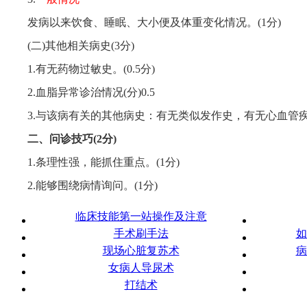
发病以来饮食、睡眠、大小便及体重变化情况。(1分)
(二)其他相关病史(3分)
1.有无药物过敏史。(0.5分)
2.血脂异常诊治情况(分)0.5
3.与该病有关的其他病史：有无类似发作史，有无心血管疾
二、问诊技巧(2分)
1.条理性强，能抓住重点。(1分)
2.能够围绕病情询问。(1分)
临床技能第一站操作及注意
手术刷手法
如
现场心脏复苏术
病
女病人导尿术
打结术