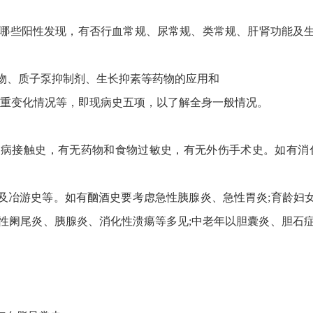
有哪些阳性发现，有否行血常规、尿常规、类常规、肝肾功能及
药物、质子泵抑制剂、生长抑素等药物的应用和
和体重变化情况等，即现病史五项，以了解全身一般情况。
传染病接触史，有无药物和食物过敏史，有无外伤手术史。如有消
病及冶游史等。如有酗酒史要考虑急性胰腺炎、急性胃炎;育龄
性阑尾炎、胰腺炎、消化性溃瘍等多见;中老年以胆囊炎、胆石