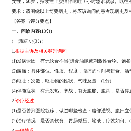
女性，60岁，持续性上腹痛伴呕吐10小时急诊就诊。既往
要求：请围绕以上简要病史，将应该询问的患者现病史及
【答案与评分要点】
一、问诊内容(13分)
(一)现病史(3分)
1.
根据主诉及相关鉴别询问
(1)发病诱因：有无饮食不当(进食油腻或刺激性食物、饱餐
(2)腹痛：具体部位、性质、程度，腹痛的时间与进食、活
(3)呕吐：次数，呕吐物的性状、气味及量。(1分)
(4)伴随症状：有无发热、寒战，有无腹胀、腹泻，是否停
2.
诊疗经过
(1)是否曾到医院就诊，做过哪些检查：腹部透视、腹部立位
(2)治疗情况：是否禁饮食、胃肠减压、输液，疗效如何。(1
3.
一般情况