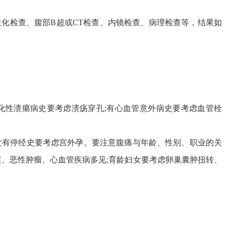
生化检查、腹部B超或CT检查、内镜检查、病理检查等，结果如
化性溃瘍病史要考虑溃疡穿孔;有心血管意外病史要考虑血管栓
妇女有停经史要考虑宫外孕。要注意腹痛与年龄、性别、职业的关
症、恶性肿瘤、心血管疾病多见;育龄妇女要考虑卵巢囊肿扭转、