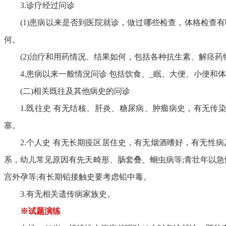
3.诊疗经过问诊
(1)患病以来是否到医院就诊，做过哪些检查，体格检查
何。
(2)治疗和用药情况、结果如何，包括各种抗生素、解痉
4.患病以来一般情況问诊 包括饮食、_眠、大便、小便
(二)相关既往及其他病史的问诊
1.既往史 有无结核、肝炎、糖尿病、肿瘤病史，有无
塞。
2.个人史 有无长期疫区居住史，有无烟酒嗜好，有无性
系，幼儿常见原因有先天畸形、肠套叠、蛔虫病等;青壮年以急
宫外孕等;有长期铅接触史要考虑铅中毒。
3.有无相关遗传病家族史。
※试题演练