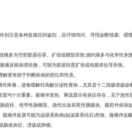
者要特别注意各种急腹症的鉴别，应仔细询问、寻找诊断线索。缓
。绞痛多为空腔脏器痉挛、扩张或梗阻所致;烧灼痛多与化学性
或胀痛反映病变轻微，可能为脏器轻度扩张或包膜牵扯等所致。
的理解更有助于判断疾病的部位和性质。
饿性疼痛，进食缓解对高酸分泌性胃病，尤其是十二指肠溃疡诊
重程度均十分重要。腹痛伴发热、寒战显示有炎症存在，见于急
、肠扭转、绞窄性肠梗阻、急性出血坏死性胰腺炎。腹腔外疾病
腹痛伴血尿可能为泌尿系疾病(如泌尿系结石)所致。腹痛伴反
或肠道炎症、溃疡或肿瘤。