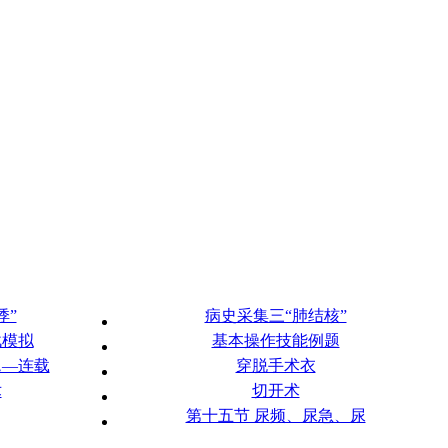
悸”
病史采集三“肺结核”
战模拟
基本操作技能例题
题—连载
穿脱手术衣
术
切开术
第十五节 尿频、尿急、尿