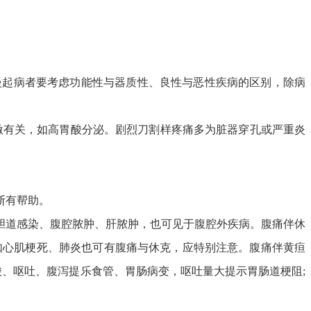
慢起病者要考虑功能性与器质性、良性与恶性疾病的区别，除病
刺激有关，如高胃酸分泌。剧烈刀割样疼痛多为脏器穿孔或严重炎
断有帮助。
性胆道感染、腹腔脓肿、肝脓肿，也可见于腹腔外疾病。腹痛伴休
如心肌梗死、肺炎也可有腹痛与休克，应特别注意。腹痛伴黄疸
酸、呕吐、腹泻提乐食管、胃肠病变，呕吐量大提示胃肠道梗阻;