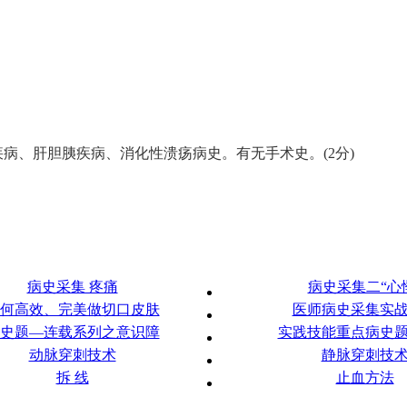
病、肝胆胰疾病、消化性溃疡病史。有无手术史。(2分)
病史采集 疼痛
病史采集二“心
何高效、完美做切口皮肤
医师病史采集实
史题—连载系列之意识障
实践技能重点病史
动脉穿刺技术
静脉穿刺技
拆 线
止血方法