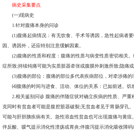
病史采集要点
(一)现病史
1.针对腹痛本身的问诊
(1)腹痛起病情况：有无饮食、手术等诱因，急性起病
因、诱因外，还应特别注意缓解因素。
(2)腹痛的性质和程度：腹痛的性质与病变性质密切相关
症所致;持续钝痛可能为实质脏器牵张或腹膜外刺激所致;隐痛
(3)腹痛的部位：腹痛的部位多代表疾病部位，对牵涉痛
⑷腹痛的时间与进食、活动、体位的关系：已如前述。饥
2.相关鉴别问诊 腹痛的伴随症状对确立疾病的性质、严
克同时有贫血者可能是腹腔脏器破裂;无贫血者见于胃肠穿孔
可能与肝胆胰疾病有关。急性溶血性贫血也可出现腹痛与黄疽。
伴反酸、嗳气提示消化性溃疡或胃炎;伴腹泻提示消化吸收障码