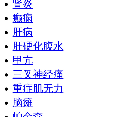
肾炎
癫痫
肝病
肝硬化腹水
甲亢
三叉神经痛
重症肌无力
脑瘫
帕金森