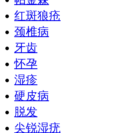
红斑狼疮
颈椎病
牙齿
怀孕
湿疹
硬皮病
脱发
尖锐湿疣