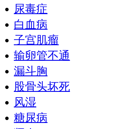
尿毒症
白血病
子宫肌瘤
输卵管不通
漏斗胸
股骨头坏死
风湿
糖尿病