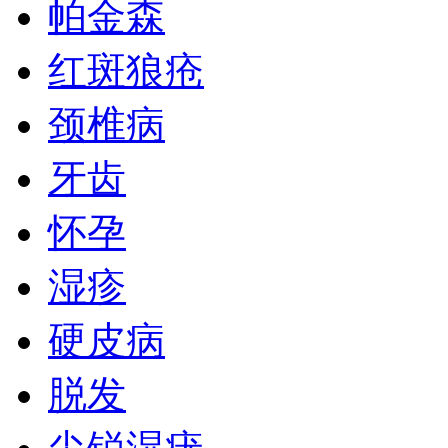
帕金森
红斑狼疮
颈椎病
牙齿
怀孕
湿疹
硬皮病
脱发