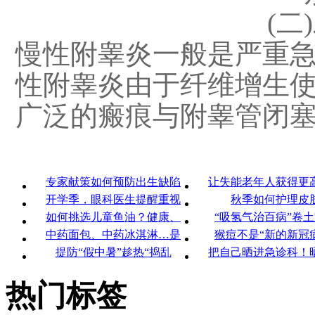
(二
慢性附睾炎一般是严重
性附睾炎由于纤维增生
广泛的瘢痕与附睾管闭
专家献策如何预防出生缺陷
让失能老年人获得更
开学季，眼科医生提醒重视
秋季如何护理皮
如何挑选儿童鱼油？健康、
“吸氢气治百病”卷
中药面包、中药冰淇淋…是
猴痘不是“新的新冠
提防“假中暑”趁热“捣乱
把自己晒进急诊科！
热门标签