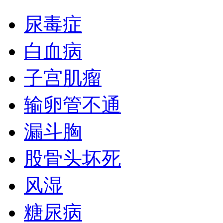
尿毒症
白血病
子宫肌瘤
输卵管不通
漏斗胸
股骨头坏死
风湿
糖尿病