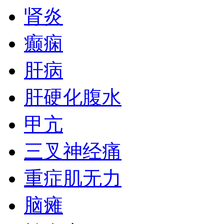
肾炎
癫痫
肝病
肝硬化腹水
甲亢
三叉神经痛
重症肌无力
脑瘫