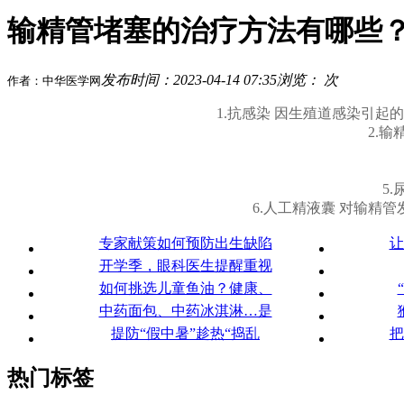
输精管堵塞的治疗方法有哪些
发布时间：2023-04-14 07:35
浏览：
次
作者：中华医学网
1.抗感染 因生殖道感染引
2.
5
6.人工精液囊 对输
专家献策如何预防出生缺陷
让
开学季，眼科医生提醒重视
如何挑选儿童鱼油？健康、
中药面包、中药冰淇淋…是
提防“假中暑”趁热“捣乱
把
热门标签