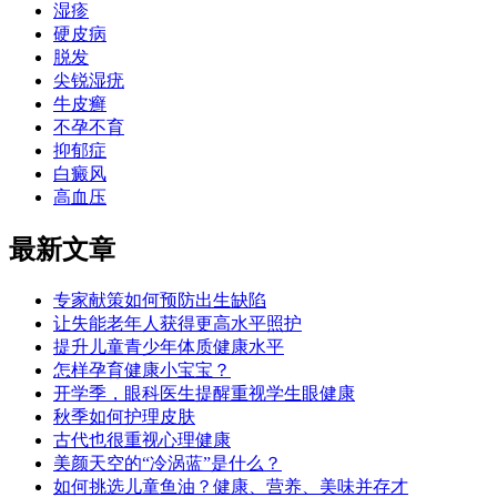
湿疹
硬皮病
脱发
尖锐湿疣
牛皮癣
不孕不育
抑郁症
白癜风
高血压
最新文章
专家献策如何预防出生缺陷
让失能老年人获得更高水平照护
提升儿童青少年体质健康水平
怎样孕育健康小宝宝？
开学季，眼科医生提醒重视学生眼健康
秋季如何护理皮肤
古代也很重视心理健康
美颜天空的“冷涡蓝”是什么？
如何挑选儿童鱼油？健康、营养、美味并存才