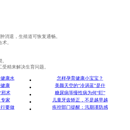
水肿消退，生殖道可恢复通畅。
合术。
锁。
工受精来解决生育问题。
质健康水
怎样孕育健康小宝宝？
理健康
美颜天空的“冷涡蓝”是什
“邪术
糖尿病等慢性病为何“盯”
 专家
儿童牙齿矫正，不是越早越
旅行要做
疾控部门提醒：汛期谨防感