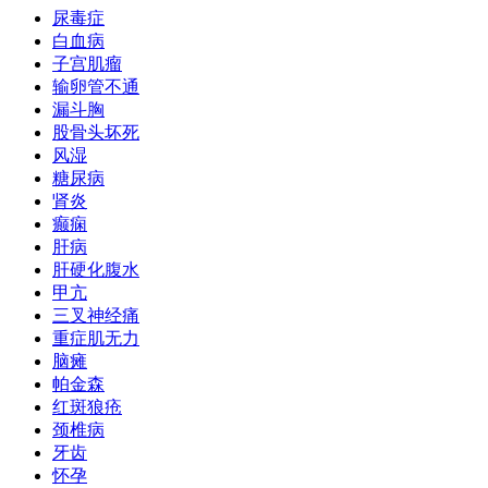
尿毒症
白血病
子宫肌瘤
输卵管不通
漏斗胸
股骨头坏死
风湿
糖尿病
肾炎
癫痫
肝病
肝硬化腹水
甲亢
三叉神经痛
重症肌无力
脑瘫
帕金森
红斑狼疮
颈椎病
牙齿
怀孕