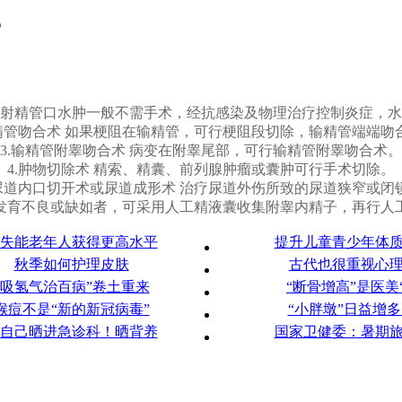
？
起的射精管口水肿一般不需手术，经抗感染及物理治疗控制炎症，
输精管吻合术 如果梗阻在输精管，可行梗阻段切除，输精管端端吻
3.输精管附睾吻合术 病变在附睾尾部，可行输精管附睾吻合术。
4.肿物切除术 精索、精囊、前列腺肿瘤或囊肿可行手术切除。
.尿道内口切开术或尿道成形术 治疗尿道外伤所致的尿道狭窄或闭
精管发育不良或缺如者，可采用人工精液囊收集附睾内精子，再行人
失能老年人获得更高水平
提升儿童青少年体
秋季如何护理皮肤
古代也很重视心
“吸氢气治百病”卷土重来
“断骨增高”是医美
猴痘不是“新的新冠病毒”
“小胖墩”日益增多
自己晒进急诊科！晒背养
国家卫健委：暑期