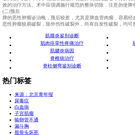
效的治疗方法。术中应强调施行规范的整块切除，注意勿使脾
(二)预后
脾的恶性肿瘤诊治晚，预后较差，尤其是脾血管肉瘤，容易经
恶性肿瘤较易破裂，除外伤性破裂外，尚有自发性破裂，均可
筋膜炎鉴别诊断
肌肉痉挛性疼痛治疗
肌腱炎病因
脊椎病治疗
脊柱侧弯鉴别诊断
热门标签
来源：北京青年报
尿毒症
白血病
子宫肌瘤
输卵管不通
漏斗胸
股骨头坏死