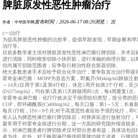
脾脏原发性恶性肿瘤治疗
发布时间：2026-06-17 08:29
浏览：
次
作者：中华医学网
(一)治疗
为提高脾脏恶性肿瘤的治愈率，提倡早期发现，早期诊断和早
治疗等。
目前多数学者主张对脾脏原发性恶性淋巴瘤行脾切除，并术后
进行清除，同时楔形切除小块肝脏，进行准确的病理分期，以
但尚属可切除范围者，应争取行根治性联合脏器切除。
绝大多数患者手术后给予联合化学治疗，要争取首次治疗即获
霍奇金淋巴瘤：MOPP为首选方案，即氮芥(M)4mg/m2静脉注射第1
～14天(仅用于第1及第4疗程)，休息1周开始第2个疗程，至少用6
(D)375mg/m2，均在第1及第15天静脉用药1次，每4周重复
非霍奇金淋巴瘤：化疗疗效决定于病理组织类型，按分类的恶
COP，即环磷酰胺(C)400mg/m2，每天口服，第1～5天，长春
每月1疗程，计6～9个月;对于高度恶性者应给予强烈化疗，即CO
有人认为脾恶性淋巴瘤行脾切除后，对脾床应进行放射治疗，
最常用于对霍奇金病进行分期，这一方面的研究国外报道较多
示，对淋巴瘤患者行脾切除术仅对部分患者有益，具体说包括
者为佳。此外，对于晚期淋巴瘤伴明显脾功能亢进者，行脾切