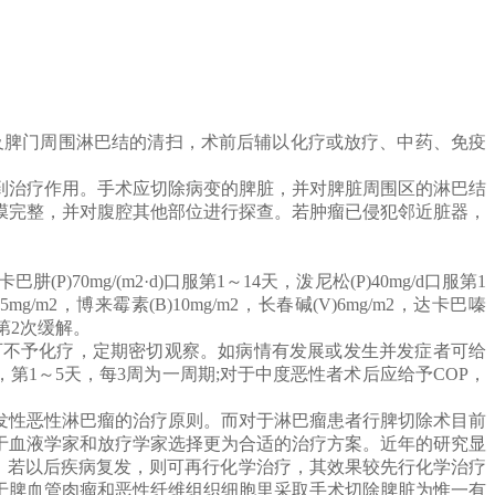
及脾门周围淋巴结的清扫，术前后辅以化疗或放疗、中药、免疫
到治疗作用。手术应切除病变的脾脏，并对脾脏周围区的淋巴结
膜完整，并对腹腔其他部位进行探查。若肿瘤已侵犯邻近脏器，
70mg/(m2·d)口服第1～14天，泼尼松(P)40mg/d口服第1
2，博来霉素(B)10mg/m2，长春碱(V)6mg/m2，达卡巴嗪
得第2次缓解。
可不予化疗，定期密切观察。如病情有发展或发生并发症者可给
每天口服，第1～5天，每3周为一周期;对于中度恶性者术后应给予COP，
发性恶性淋巴瘤的治疗原则。而对于淋巴瘤患者行脾切除术目前
于血液学家和放疗学家选择更为合适的治疗方案。近年的研究显
，若以后疾病复发，则可再行化学治疗，其效果较先行化学治疗
于脾血管肉瘤和恶性纤维组织细胞里采取手术切除脾脏为惟一有