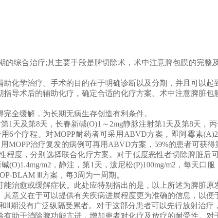
期的综合治疗;其主要手段是脾切除术，术中注意脾包膜的完整
辅助化学治疗。手术的目的在于明确诊断以及分期，并且可以起
期指导术后的辅助化疗，确定合适的化疗方案。术中注意脾脏包
得完全缓解，为长期无病生存创造有利条件。
天及第8天，长春新碱(O)1～2mg静脉注射第1天及第8天，丙卡巴肼(P)
个疗程。对MOPP耐药者可采用ABVD方案，即阿霉素(A)25mg/m
1次。用MOPP治疗复发的病例可再用ABVD方案，59%的患者可获
性程度，分别选择联合化疗方案。对于低度恶性者切除脾脏后
新碱(O)1.4mg/m2，静注，第1天，泼尼松(P)100mg/m2，
P-BLAM Ⅲ方案，每3周为一周期。
可能治愈或缓解症状。此处应特别指出的是，以上所述为脾脏原
。其意义在于可以提供有关疾病进展程度更为准确的信息，以便
Ⅰ和Ⅱ期没有广泛纵隔受累者。对于这部分患者可以先行放射治疗
除有助于消除脾功能亢进，增加患者对化疗及放疗的耐受性。对