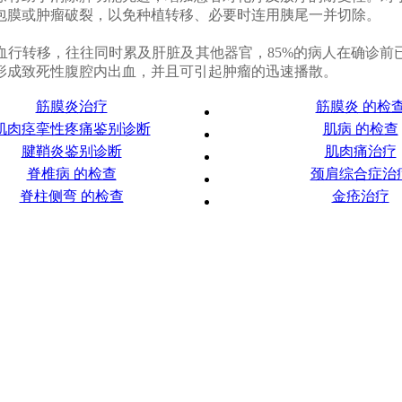
包膜或肿瘤破裂，以免种植转移、必要时连用胰尾一并切除。
血行转移，往往同时累及肝脏及其他器官，85%的病人在确诊前
形成致死性腹腔内出血，并且可引起肿瘤的迅速播散。
筋膜炎治疗
筋膜炎 的检
肌肉痉挛性疼痛鉴别诊断
肌病 的检查
腱鞘炎鉴别诊断
肌肉痛治疗
脊椎病 的检查
颈肩综合症治
脊柱侧弯 的检查
金疮治疗