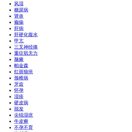
风湿
糖尿病
肾炎
癫痫
肝病
肝硬化腹水
甲亢
三叉神经痛
重症肌无力
脑瘫
帕金森
红斑狼疮
颈椎病
牙齿
怀孕
湿疹
硬皮病
脱发
尖锐湿疣
牛皮癣
不孕不育