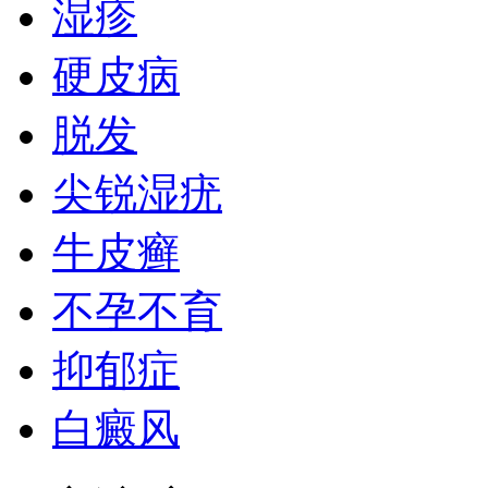
湿疹
硬皮病
脱发
尖锐湿疣
牛皮癣
不孕不育
抑郁症
白癜风