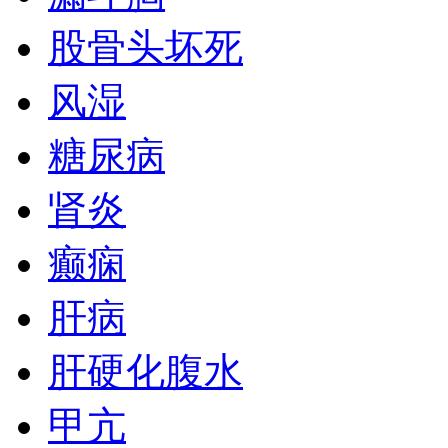
股骨头坏死
风湿
糖尿病
肾炎
癫痫
肝病
肝硬化腹水
甲亢