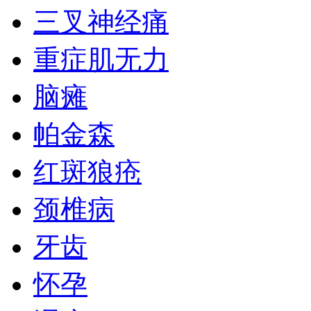
三叉神经痛
重症肌无力
脑瘫
帕金森
红斑狼疮
颈椎病
牙齿
怀孕