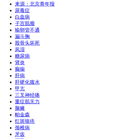
来源：北京青年报
尿毒症
白血病
子宫肌瘤
输卵管不通
漏斗胸
股骨头坏死
风湿
糖尿病
肾炎
癫痫
肝病
肝硬化腹水
甲亢
三叉神经痛
重症肌无力
脑瘫
帕金森
红斑狼疮
颈椎病
牙齿