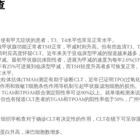
查
低，即使有甲亢症状的患者，T3、T4水平也常呈正常水平。
一般甲状腺功能正常者TSH正常，甲减时则升高。但有些血清T3
倍时应高度怀疑CLT。近年来关于亚临床型甲减的报道越来越多
。最初甲状腺抗体阳性者，进展为甲减的速度为每年2.6%(33%)
，每年有25%可进展到临床型甲减，而TSH轻度升高者多可恢复正常
常水平。
微粒体抗体(TMAb)测定有助于诊断CLT，近年已证明TPO(过
作用和致敏T细胞杀伤作用等机制引起甲状腺滤泡细胞的损伤。TPO
TGAb和TPOAb联合测定阳性率可达90%以上。就单项检测来说
。但也有报道CLT患者的TGAb和TPOAb的阳性率低于50%，
冻切片组织学检查对于确诊CLT有决定性的作用，CLT在镜下可
β脂蛋白升高，淋巴细胞数增多。