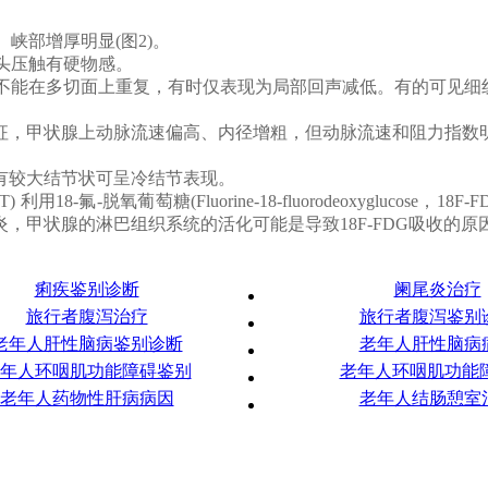
峡部增厚明显(图2)。
探头压触有硬物感。
，不能在多切面上重复，有时仅表现为局部回声减低。有的可见
海征，甲状腺上动脉流速偏高、内径增粗，但动脉流速和阻力指
如有较大结节状可呈冷结节表现。
y，PET) 利用18-氟-脱氧葡萄糖(Fluorine-18-fluorodeoxy
，甲状腺的淋巴组织系统的活化可能是导致18F-FDG吸收的原因
痢疾鉴别诊断
阑尾炎治疗
旅行者腹泻治疗
旅行者腹泻鉴别
老年人肝性脑病鉴别诊断
老年人肝性脑病
年人环咽肌功能障碍鉴别
老年人环咽肌功能障
老年人药物性肝病病因
老年人结肠憩室