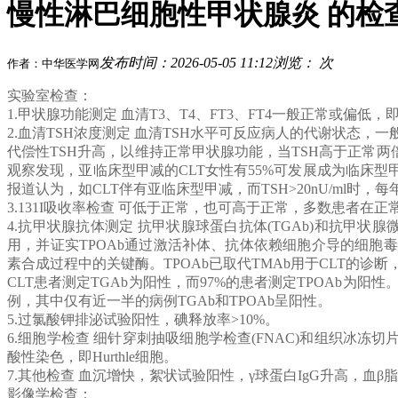
慢性淋巴细胞性甲状腺炎 的检
发布时间：2026-05-05 11:12
浏览：
次
作者：中华医学网
实验室检查：
1.甲状腺功能测定 血清T3、T4、FT3、FT4一般正常或偏
2.血清TSH浓度测定 血清TSH水平可反应病人的代谢状态，
代偿性TSH升高，以维持正常甲状腺功能，当TSH高于正常两
观察发现，亚临床型甲减的CLT女性有55%可发展成为临床型甲减
报道认为，如CLT伴有亚临床型甲减，而TSH>20nU/ml时
3.131I吸收率检查 可低于正常，也可高于正常，多数患者在正
4.抗甲状腺抗体测定 抗甲状腺球蛋白抗体(TGAb)和抗甲状腺
用，并证实TPOAb通过激活补体、抗体依赖细胞介导的细胞毒
素合成过程中的关键酶。TPOAb已取代TMAb用于CLT的诊断，
CLT患者测定TGAb为阳性，而97%的患者测定TPOAb为阳性
例，其中仅有近一半的病例TGAb和TPOAb呈阳性。
5.过氯酸钾排泌试验阳性，碘释放率>10%。
6.细胞学检查 细针穿刺抽吸细胞学检查(FNAC)和组织冰
酸性染色，即Hurthle细胞。
7.其他检查 血沉增快，絮状试验阳性，γ球蛋白IgG升高，血
影像学检查：