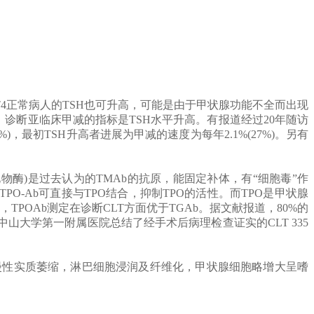
、T4正常病人的TSH也可升高，可能是由于甲状腺功能不全而出现
，诊断亚临床甲减的指标是TSH水平升高。有报道经过20年随访
，最初TSH升高者进展为甲减的速度为每年2.1%(27%)。另有
。
氧化物酶)是过去认为的TMAb的抗原，能固定补体，有“细胞毒”作
-Ab可直接与TPO结合，抑制TPO的活性。而TPO是甲状腺
，TPOAb测定在诊断CLT方面优于TGAb。据文献报道，80%的
广州中山大学第一附属医院总结了经手术后病理检查证实的CLT 335
呈弥漫性实质萎缩，淋巴细胞浸润及纤维化，甲状腺细胞略增大呈嗜