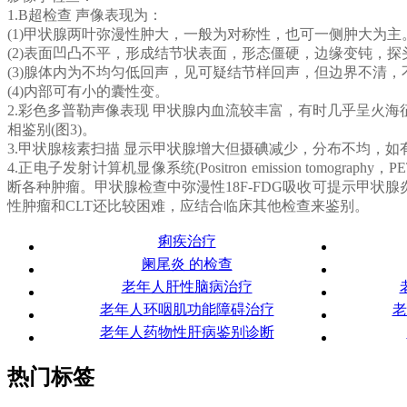
1.B超检查 声像表现为：
(1)甲状腺两叶弥漫性肿大，一般为对称性，也可一侧肿大为主。
(2)表面凹凸不平，形成结节状表面，形态僵硬，边缘变钝，
(3)腺体内为不均匀低回声，见可疑结节样回声，但边界不清
(4)内部可有小的囊性变。
2.彩色多普勒声像表现 甲状腺内血流较丰富，有时几乎呈火
相鉴别(图3)。
3.甲状腺核素扫描 显示甲状腺增大但摄碘减少，分布不均，
4.正电子发射计算机显像系统(Positron emission tomograph
断各种肿瘤。甲状腺检查中弥漫性18F-FDG吸收可提示甲状腺炎
性肿瘤和CLT还比较困难，应结合临床其他检查来鉴别。
痢疾治疗
阑尾炎 的检查
老年人肝性脑病治疗
老年人环咽肌功能障碍治疗
老
老年人药物性肝病鉴别诊断
热门标签