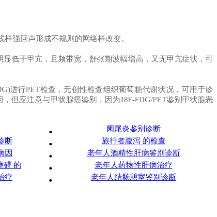
细线样强回声形成不规则的网络样改变。
数明显低于甲亢，且频带宽，舒张期波幅增高，又无甲亢症状，可
glucose，18F-FDG)进行PET检查，无创性检查组织葡萄糖代谢状况，可用于诊
，但应注意与甲状腺癌鉴别，因为18F-FDG/PET鉴别甲状腺恶
阑尾炎鉴别诊断
诊断
旅行者腹泻 的检查
病因
老年人酒精性肝病鉴别诊断
碍 的
老年人药物性肝病治疗
治疗
老年人结肠憩室鉴别诊断