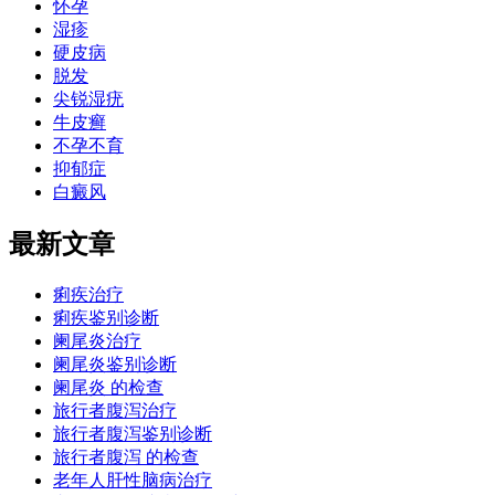
怀孕
湿疹
硬皮病
脱发
尖锐湿疣
牛皮癣
不孕不育
抑郁症
白癜风
最新文章
痢疾治疗
痢疾鉴别诊断
阑尾炎治疗
阑尾炎鉴别诊断
阑尾炎 的检查
旅行者腹泻治疗
旅行者腹泻鉴别诊断
旅行者腹泻 的检查
老年人肝性脑病治疗